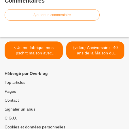
Commentaires
Ajouter un commentaire
< Je me fabrique mes
{vidéo} Anniversaire : 40
pschitt maison avec
ans de la Maison du
GALIPOLI
Chocolat, Carroussel du
Louvre Paris 1 >
Hébergé par Overblog
Top articles
Pages
Contact
Signaler un abus
C.G.U.
Cookies et données personnelles