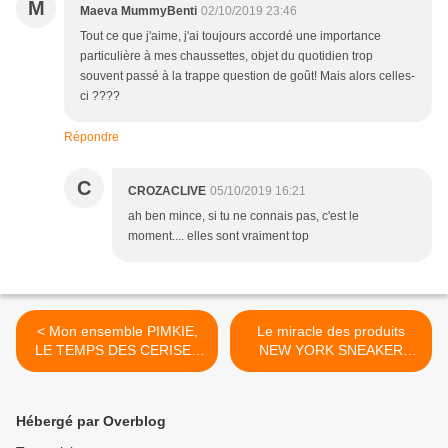
M
Maeva MummyBenti
02/10/2019 23:46
Tout ce que j'aime, j'ai toujours accordé une importance
particulière à mes chaussettes, objet du quotidien trop
souvent passé à la trappe question de goût! Mais alors celles-
ci ????
Répondre
C
CROZACLIVE
05/10/2019 16:21
ah ben mince, si tu ne connais pas, c'est le
moment.... elles sont vraiment top
< Mon ensemble PIMKIE,
Le miracle des produits
LE TEMPS DES CERISES
NEW YORK SNEAKER
ET TITESCHAUSSETTES -
SOCIETY >
Les cheveux dans le vent !!!
Hébergé par Overblog