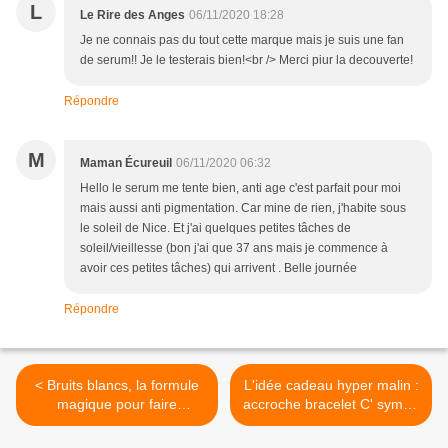
L
Le Rire des Anges
06/11/2020 18:28
Je ne connais pas du tout cette marque mais je suis une fan
de serum!! Je le testerais bien!<br /> Merci piur la decouverte!
Répondre
M
Maman Écureuil
06/11/2020 06:32
Hello le serum me tente bien, anti age c'est parfait pour moi
mais aussi anti pigmentation. Car mine de rien, j'habite sous
le soleil de Nice. Et j'ai quelques petites tâches de
soleil/vieillesse (bon j'ai que 37 ans mais je commence à
avoir ces petites tâches) qui arrivent . Belle journée
Répondre
< Bruits blancs, la formule
L'idée cadeau hyper malin :
magique pour faire
accroche bracelet C' sympa
endormir bébé avec
ça (comment accrocher son
Snoobear, Happiest Baby
bracelet d'une main ? >