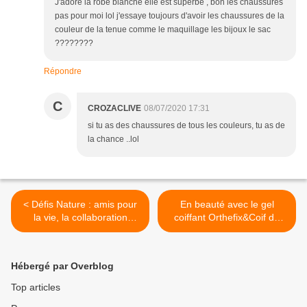
J'adore la robe blanche elle est superbe , bon les chaussures
pas pour moi lol j'essaye toujours d'avoir les chaussures de la
couleur de la tenue comme le maquillage les bijoux le sac
????????
Répondre
C
CROZACLIVE
08/07/2020 17:31
si tu as des chaussures de tous les couleurs, tu as de
la chance ..lol
< Défis Nature : amis pour
En beauté avec le gel
la vie, la collaboration
coiffant Orthefix&Coif du
Bioviva et Editions Fleurus
Laboratoire INEAL >
Hébergé par Overblog
Top articles