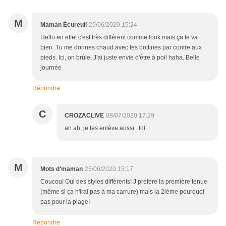
M
Maman Écureuil
25/06/2020 15:24
Hello en effet c'est très différent comme look mais ça te va
bien. Tu me donnes chaud avec tes bottines par contre aux
pieds. Ici, on brûle. J'ai juste envie d'être à poil haha. Belle
journée
Répondre
C
CROZACLIVE
08/07/2020 17:29
ah ah, je les enlève aussi ..lol
M
Mots d'maman
25/06/2020 15:17
Coucou! Oui des styles différents! J préfère la première tenue
(même si ça n'irai pas à ma carrure) mais la 2ième pourquoi
pas pour la plage!
Répondre