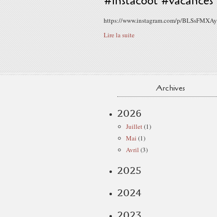
#instacool #vacances
https://www.instagram.com/p/BLSsFMXAy
Lire la suite
Archives
2026
Juillet
(1)
Mai
(1)
Avril
(3)
2025
2024
2023