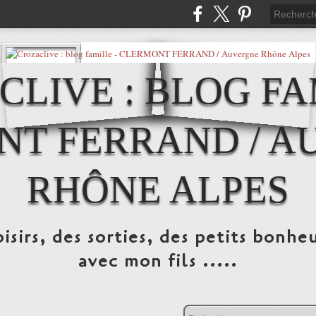
LIVE : BLOG FA
NT FERRAND / A
RHÔNE ALPES
isirs, des sorties, des petits bonheu
avec mon fils .....