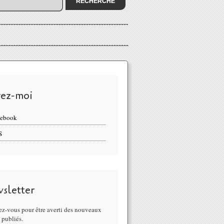
vez-moi
cebook
S
sletter
z-vous pour être averti des nouveaux
s publiés.