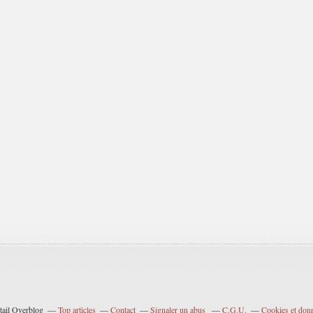
tail Overblog
Top articles
Contact
Signaler un abus
C.G.U.
Cookies et don