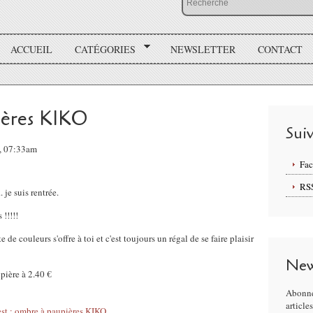
ACCUEIL
CATÉGORIES
NEWSLETTER
CONTACT
pières KIKO
Sui
5, 07:33am
Fa
RS
... je suis rentrée.
 !!!!!
de couleurs s'offre à toi et c'est toujours un régal de se faire plaisir
New
pière à 2.40 €
Abonne
article